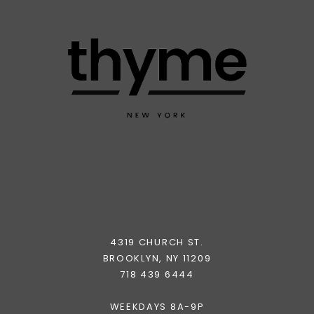
4319 CHURCH ST.
BROOKLYN, NY 11209
718 439 6444
WEEKDAYS 8A-9P