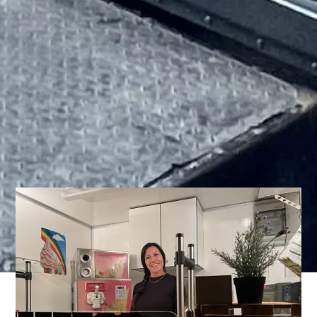
INTERNATIONALES STEETFOOD UND CATERING
AUS DEM FOOD TRUCK/FOODTRAILER FÜR
BERLIN. FIRMENEVENTS | HOCHZEITEN |
GEBURTSTAGE | WEIHNACHTSFEIERn | Messe
Catering | Foodcourt auf
Großveranstaltungen