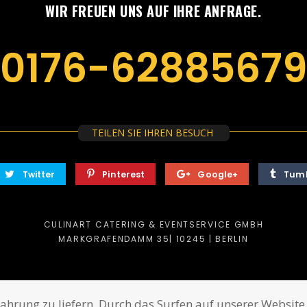
WIR FREUEN UNS AUF IHRE ANFRAGE.
0176-6288567
TEILEN SIE IHREN BESUCH
Twitter
Pinterest
Google+
Tum
CULINART CATERING & EVENTSERVICE GMBH
MARKGRAFENDAMM 35| 10245 | BERLIN
fahrung zu liefern. Durch das Surfen auf unserer Websi