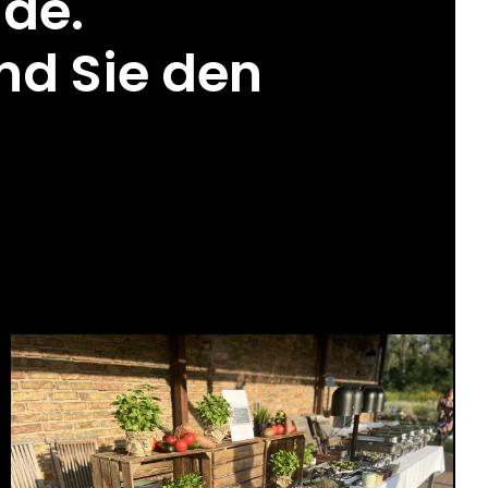
nde.
nd Sie den
ochzeits Premium
g, Grill Events