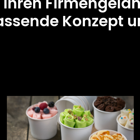
 Ihren Firmengelä
assende Konzept u
g, Foodtrailer, H
en Joghurt Caterin