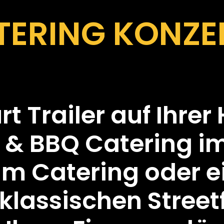
ERING KONZEP
t Trailer auf Ihrer 
 & BBQ Catering im
m Catering oder ei
tklassischen Stree