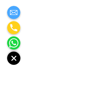
libero hendrerit, non eleifend mauris
ultricies. Quisque in velit convallis,
vulputate nulla non, fermentum nisi.
VIEW MENU