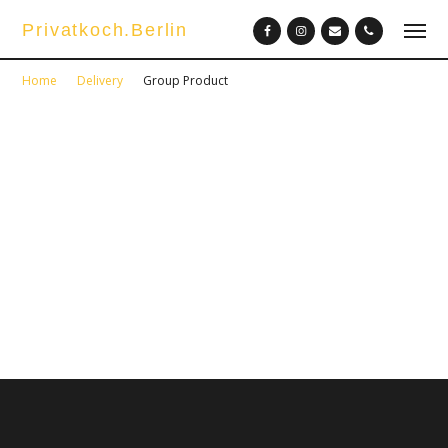
Privatkoch.Berlin
Home
Delivery
Group Product
Group Product
Enter Subtitle Here