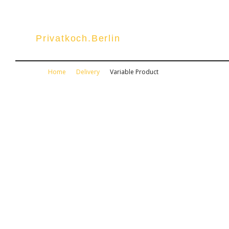
Privatkoch.Berlin
Home
Delivery
Variable Product
Variable P
Enter Subtitle Here