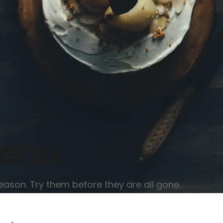
Menu
ason. Try them before they are all gone.