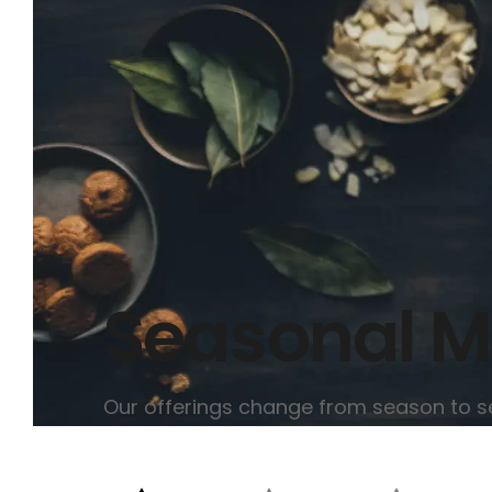
Seasonal 
Our offerings change from season to se