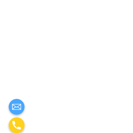
AGB
Best
Zahlungsweisen
Dow
Widerruf
Adr
Widerruf für digitale Inhalte
Kont
Versand & Lieferung
Pass
Datenschutzbelehrung
Impressum