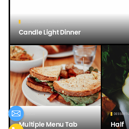
HOMECOOKING ANGEBOTE
Candle Light Dinner
BRUNCH
DESSERTS
Multiple Menu Tab
Half