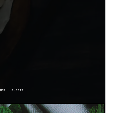
NKS
SUPPER